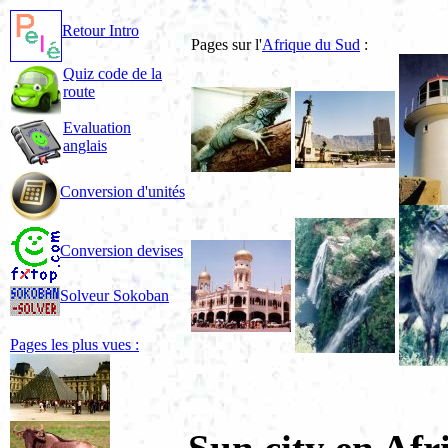
Retour Intro
Pages sur l'
Afrique du Sud
:
Quiz code de la
route
Evaluation
anglais
Conversion d'unités
Conversion devises
Solveur Sokoban
Pages les plus vues :