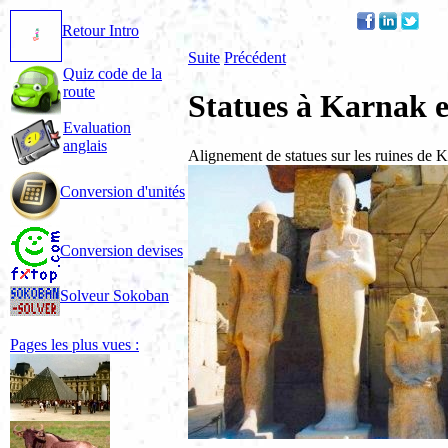
Retour Intro
Suite
Précédent
Quiz code de la
route
Statues à Karnak 
Evaluation
anglais
Alignement de statues sur les ruines de 
Conversion d'unités
Conversion devises
Solveur Sokoban
Pages les plus vues :