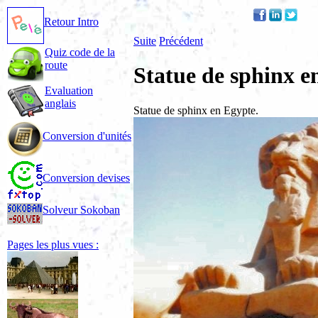
Retour Intro
Suite
Précédent
Quiz code de la
route
Statue de sphinx e
Evaluation
anglais
Statue de sphinx en Egypte.
Conversion d'unités
Conversion devises
Solveur Sokoban
Pages les plus vues :