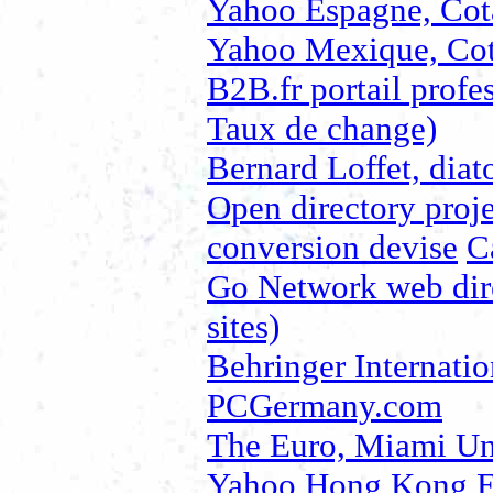
Yahoo Espagne, Cot
Yahoo Mexique, Cot
B2B.fr portail profe
Taux de change)
Bernard Loffet, diat
Open directory proje
conversion devise
C
Go Network web dir
sites)
Behringer Internat
PCGermany.com
The Euro, Miami Uni
Yahoo Hong Kong E