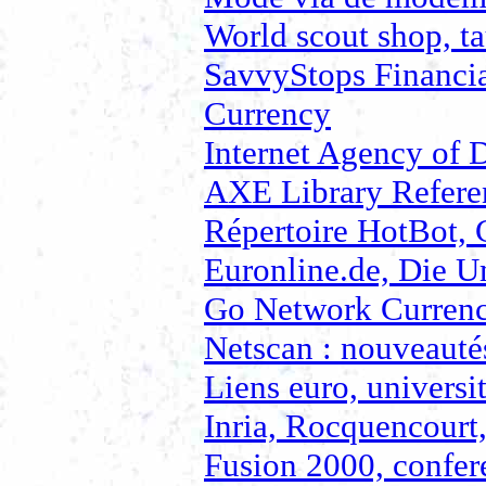
World scout shop, ta
SavvyStops Financia
Currency
Internet Agency of 
AXE Library Refere
Répertoire HotBot, 
Euronline.de, Die U
Go Network Currenc
Netscan : nouveauté
Liens euro, universi
Inria, Rocquencourt
Fusion 2000, confer