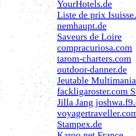
YourHotels.de
Liste de prix Isuiss
nemhaupt.de
Saveurs de Loire
compracuriosa.com
tarom-charters.com
outdoor-danner.de
Jeutable Multimania
fackligaroster.com 
Jilla Jang joshwa.f9
voyagertraveller.co
Stampex.de
Karoo.net France