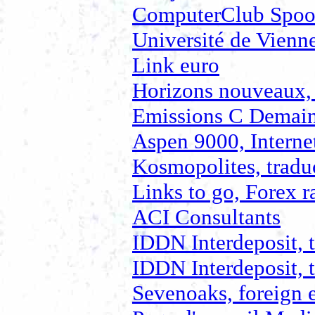
ComputerClub Spoo
Université de Vienn
Link euro
Horizons nouveaux, 
Emissions C Demain 
Aspen 9000, Interne
Kosmopolites, tradu
Links to go, Forex ra
ACI Consultants
IDDN Interdeposit, t
IDDN Interdeposit, t
Sevenoaks, foreign 