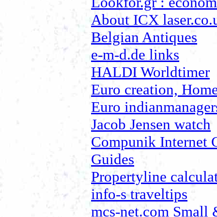
Lookfor.gr : econom
About ICX laser.co.
Belgian Antiques
e-m-d.de links
HALDI Worldtimer
Euro creation, Hom
Euro indianmanager
Jacob Jensen watch
Compunik Internet 
Guides
Propertyline calcula
info-s traveltips
mcs-net.com Small 