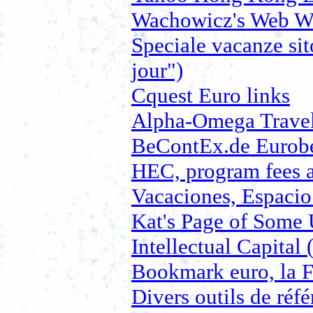
Wachowicz's Web
Speciale vacanze sit
jour")
Cquest Euro links
Alpha-Omega Travel
BeContEx.de Eurob
HEC, program fees 
Vacaciones, Espacio
Kat's Page of Some U
Intellectual Capital
Bookmark euro, la 
Divers outils de réf