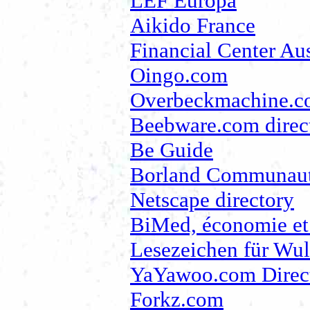
LEF Europa
Aikido France
Financial Center Aus
Oingo.com
Overbeckmachine.c
Beebware.com direc
Be Guide
Borland Communaut
Netscape directory
BiMed, économie et
Lesezeichen für Wu
YaYawoo.com Direc
Forkz.com