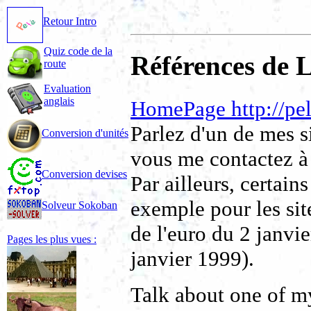
Retour Intro
Quiz code de la
Références de 
route
Evaluation
anglais
HomePage http://pel
Parlez d'un de mes si
Conversion d'unités
vous me contactez à
Conversion devises
Par ailleurs, certain
exemple pour les sit
Solveur Sokoban
de l'euro du 2 janvi
Pages les plus vues :
janvier 1999).
Talk about one of my 