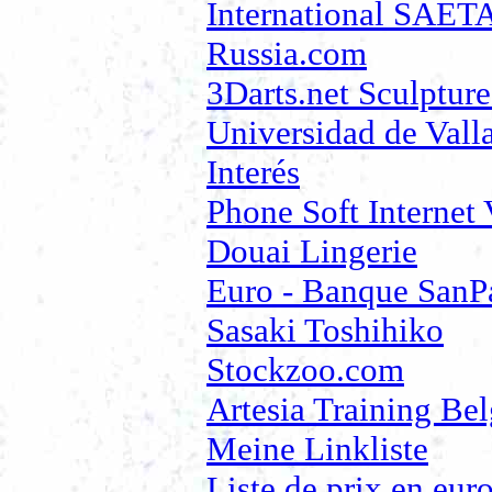
International SAET
Russia.com
3Darts.net Sculptur
Universidad de Valla
Interés
Phone Soft Internet
Douai Lingerie
Euro - Banque SanP
Sasaki Toshihiko
Stockzoo.com
Artesia Training Be
Meine Linkliste
Liste de prix en eur