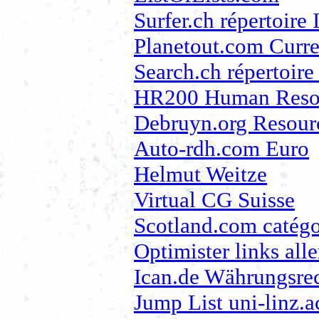
Surfer.ch répertoire
Planetout.com Curr
Search.ch répertoire
HR200 Human Resou
Debruyn.org Resourc
Auto-rdh.com Euro
Helmut Weitze
Virtual CG Suisse
Scotland.com catégo
Optimister links al
Ican.de Währungsrec
Jump List uni-linz.a