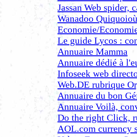
Jassan Web spider, 
Wanadoo Quiquoioù 
Economie/Economie/
Le guide Lycos : con
Annuaire Mamma
Annuaire dédié à l'e
Infoseek web direct
Web.DE rubrique Or
Annuaire du bon Gé
Annuaire Voilà, conv
Do the right Click, 
AOL.com currency s