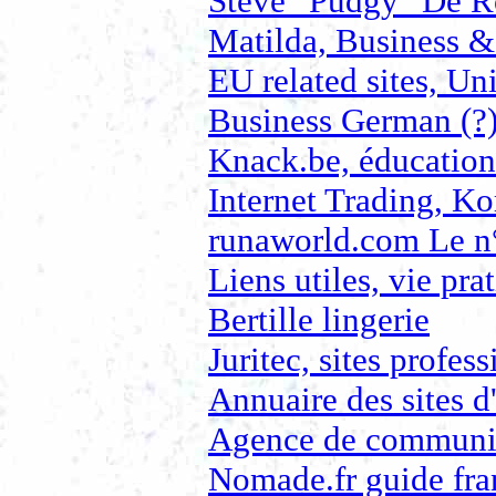
Steve "Pudgy" De R
Matilda, Business 
EU related sites, Un
Business German (?
Knack.be, éducation 
Internet Trading, Ko
runaworld.com Le n°
Liens utiles, vie pra
Bertille lingerie
Juritec, sites profes
Annuaire des sites d'
Agence de communic
Nomade.fr guide fra