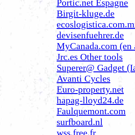
Portic.net Espagne
Birgit-kluge.de
ecoslogistica.com.
devisenfuehrer.de
MyCanada.com (en 
Jrc.es Other tools
Superer@ Gadget (Ia
Avanti Cycles
Euro-property.net
hapag-lloyd24.de
Faulquemont.com
surfboard.nl
wss.free.fr