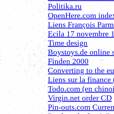
Politika.ru
OpenHere.com index
Liens François Parm
Ecila 17 novembre 
Time design
Boystoys.de online
Finden 2000
Converting to the eu
Liens sur la finance 
Todo.com (en chinoi
Virgin.net order CD
Pin-outs.com Curre