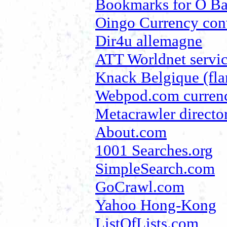
Bookmarks for O B
Oingo Currency con
Dir4u allemagne
ATT Worldnet servi
Knack Belgique (fl
Webpod.com currenc
Metacrawler directo
About.com
1001 Searches.org
SimpleSearch.com
GoCrawl.com
Yahoo Hong-Kong
ListOfLists.com