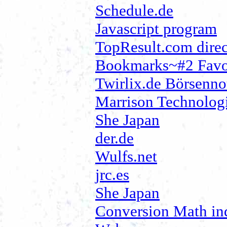
Schedule.de
Javascript program
TopResult.com direc
Bookmarks~#2 Favori
Twirlix.de Börsenno
Marrison Technolog
She Japan
der.de
Wulfs.net
jrc.es
She Japan
Conversion Math in