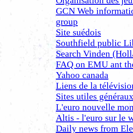
Organisation des je
GCN Web informatio
group
Site suédois
Southfield public Li
Search Vinden (Holl
FAQ on EMU ant th
Yahoo canada
Liens de la télévisi
Sites utiles générau
L'euro nouvelle mo
Altis - l'euro sur le 
Daily news from Ele