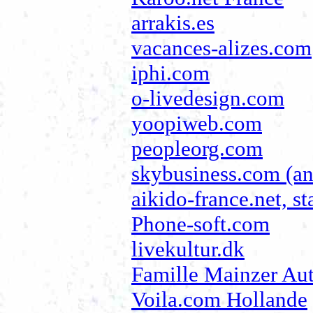
arrakis.es
vacances-alizes.com
iphi.com
o-livedesign.com
yoopiweb.com
peopleorg.com
skybusiness.com (ant
aikido-france.net, st
Phone-soft.com
livekultur.dk
Famille Mainzer Aut
Voila.com Hollande