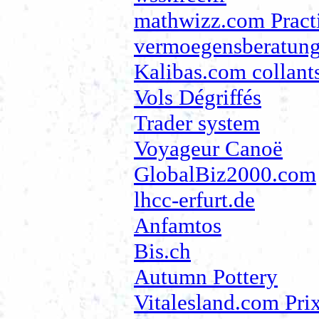
mathwizz.com Pract
vermoegensberatung
Kalibas.com collant
Vols Dégriffés
Trader system
Voyageur Canoë
GlobalBiz2000.com
lhcc-erfurt.de
Anfamtos
Bis.ch
Autumn Pottery
Vitalesland.com Pri