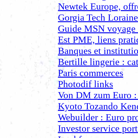
Newtek Europe, offr
Gorgia Tech Loraine
Guide MSN voyage t
Est PME, liens prati
Banques et instituti
Bertille lingerie : c
Paris commerces
Photodif links
Von DM zum Euro : 
Kyoto Tozando Kend
Webuilder : Euro pro
Investor service port