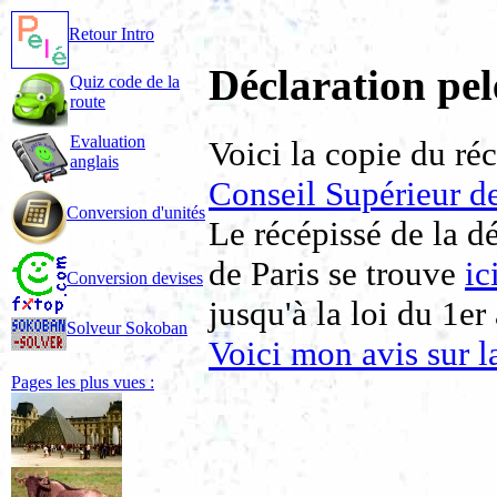
Retour Intro
Déclaration pe
Quiz code de la
route
Evaluation
Voici la copie du ré
anglais
Conseil Supérieur d
Conversion d'unités
Le récépissé de la d
de Paris se trouve
ic
Conversion devises
jusqu'à la loi du 1er
Solveur Sokoban
Voici mon avis sur l
Pages les plus vues :