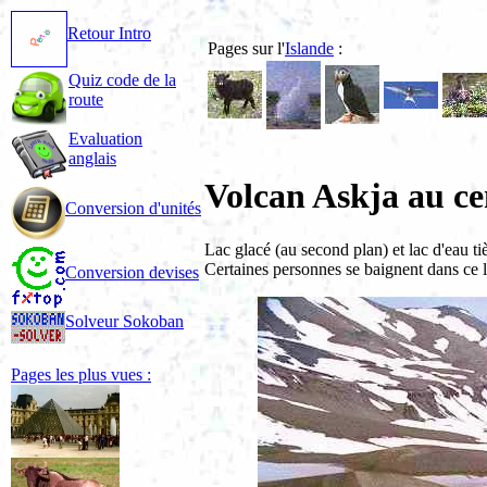
Retour Intro
Pages sur l'
Islande
:
Quiz code de la
route
Evaluation
anglais
Volcan Askja au cen
Conversion d'unités
Lac glacé (au second plan) et lac d'eau ti
Certaines personnes se baignent dans ce lac
Conversion devises
Solveur Sokoban
Pages les plus vues :