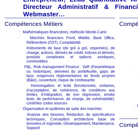
Directeur Administratif & Financ
Webmaster…
Compétences Métiers
Compé
·
Mathématiques financières, méthode Monte-Carlo
·
·
Marchés financiers Front, Middle, Back Office,
·
Référentiels (OST), Comptabilité
·
Instruments de taux (de gré à gré, organisés), de
change, actions, dérivés de crédit, indices et dérivés,
·
produits complexes et options exotiques,
commodities
·
P&L, Risk management Finance : VaR (Paramétrique
·
ou historique), dérivées du portefeuille, gaps de
taux, exigences réglementaires de fonds propres
(Bâle), couverture, risque de contrepartie
·
·
Homologation et tests (fonctionnels, unitaires,
d’acceptation, de cohérence, de conditions aux
·
limites, d’intégration, de non régression, smoke
tests, de performance, de charge, de vulnérabilité),
contrôles codes sources
·
·
Organisation et systèmes de salle des marchés
·
·
Analyse des besoins, Rédaction de spécifications
techniques, Conception architecture base de
données et logicielle, Développement, Maintenance,
Compét
Support.
·