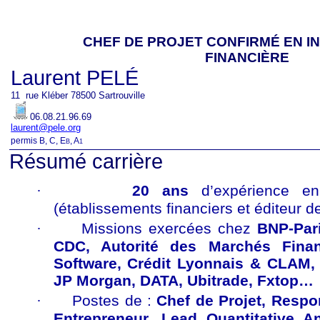
CHEF DE PROJET CONFIRMÉ EN I
FINANCIÈRE
Laurent PELÉ
11 rue Kléber 78500 Sartrouville
06.08.21.96.69
laurent@pele.org
permis B, C, E
, A
B
1
Résumé carrière
·
20 ans
d’expérience en
(établissements financiers et éditeur de
·
Missions exercées chez
BNP-Pari
CDC, Autorité des Marchés Financ
Software, Crédit Lyonnais & CLAM,
JP Morgan, DATA, Ubitrade, Fxtop…
·
Postes de :
Chef de Projet, Respon
Entrepreneur, Lead Quantitative A