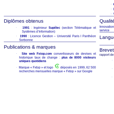
·
·
·
Diplômes obtenus
Qualit
Innovatio
·
1991
: Ingénieur
Supélec
(section Télématique et
service
Systèmes d’Information)
·
1990
: Licence Gestion – Université Paris I Panthéon
Langu
Sorbonne
·
Publications & marques
Breve
·
Site web Fxtop.com
convertisseurs de devises et
rapport d
historique taux de change :
plus de 8000 visiteurs
·
uniques quotidiens
·
Marque « Fxtop » et logo
déposés en 1999, 62 500
·
recherches mensuelles marque « Fxtop » sur Google
·